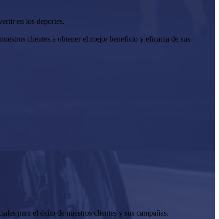
ertir en los deportes.
estros clientes a obtener el mejor beneficio y eficacia de sus
ales para el éxito de nuestros clientes y sus campañas.