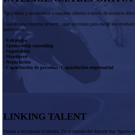
Apoyamos y asesoramos a nuestros clientes a través de nuestros diferen
Cuando una empresa invierte, ¿que necesitan para medir los resultado
patrocinios.
- Estrategia
- Sponsorship consulting
- Supervisión
- Monitoreo
- Negociación
- Capacitación de personal / Capacitación empresarial
LINKING TALENT
Vamos a incorporar el talento. En el mundo del deporte hay figuras ex