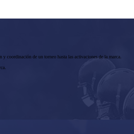
n y coordinación de un torneo hasta las activaciones de la marca.
rca.