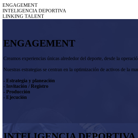
ENGAGEMENT
INTELIGENCIA DEPORTIVA
LINKING TALENT
ENGAGEMENT
Creamos experiencias únicas alrededor del deporte, desde la operació
Nuestras estrategias se centran en la optimización de activos de la ma
- Estrategia y planeación
- Invitación / Registro
- Producción
- Ejecución
INTELIGENCIA DEPORTIVA